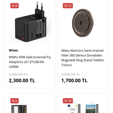
% 8
% 15
Wiwu
Wiwu Warriors Serisi Aramid
Fiber 360 Derece Dönebilen
WiWU 45W GaN Evrensel Fiş
Magnetik Ring Stand Telefon
Adaptörü 2C+2*USB Wi-
Tutucu
UA006
2,500.00
TL
2,000.00
TL
2,300.00
TL
1,700.00
TL
% 6
% 16