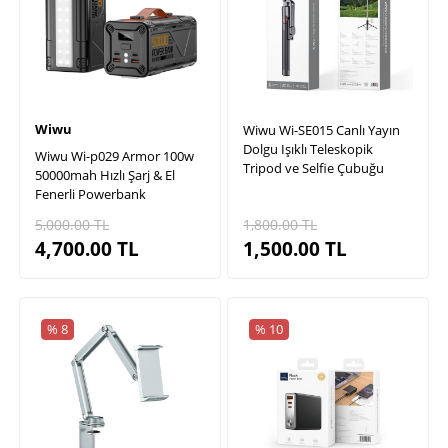
Wiwu
Wiwu Wi-SE015 Canlı Yayın
Dolgu Işıklı Teleskopik
Wiwu Wi-p029 Armor 100w
Tripod ve Selfie Çubuğu
50000mah Hızlı Şarj & El
Fenerli Powerbank
5,000.00
TL
1,800.00
TL
4,700.00
TL
1,500.00
TL
% 8
% 10