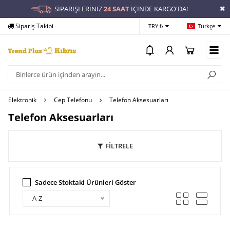
SİPARİŞLERİNİZ
24 SAAT
İÇİNDE KARGO'DA!
bi
Yardım
Ödeme Bildirimi
TRY ₺
Türkçe
Elektronik
Cep Telefonu
Telefon Aksesuarları
Telefon Aksesuarları
FİLTRELE
Sadece Stoktaki Ürünleri Göster
A-Z