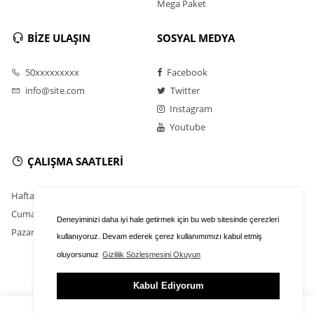
Mega Paket
BİZE ULAŞIN
SOSYAL MEDYA
50xxxxxxxxx
Facebook
info@site.com
Twitter
Instagram
Youtube
ÇALIŞMA SAATLERİ
Hafta İçi : 9.00 - 18.30
Cumartesi : 11.00 - 16.00
Deneyiminizi daha iyi hale getirmek için bu web sitesinde çerezleri
Pazar : Kapalı
kullanıyoruz. Devam ederek çerez kullanımımızı kabul etmiş
oluyorsunuz
Gizlilik Sözleşmesini Okuyun
Kabul Ediyorum