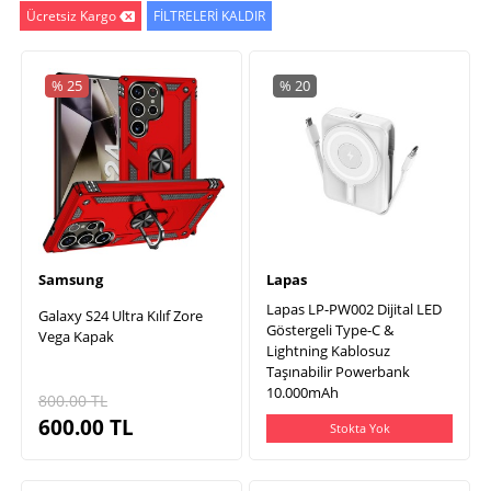
Ücretsiz Kargo
FİLTRELERİ KALDIR
% 25
% 20
Samsung
Lapas
Lapas LP-PW002 Dijital LED
Galaxy S24 Ultra Kılıf Zore
Göstergeli Type-C &
Vega Kapak
Lightning Kablosuz
Taşınabilir Powerbank
10.000mAh
800.00
TL
600.00
TL
Stokta Yok