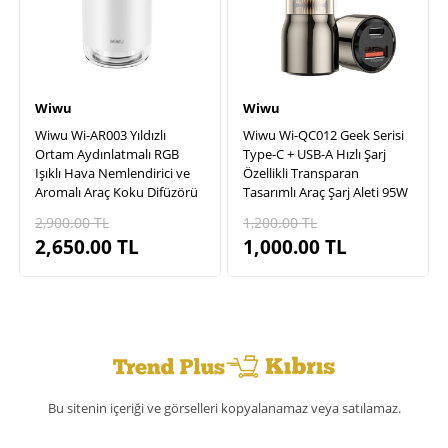
Wiwu
Wiwu
Wiwu Wi-AR003 Yıldızlı
Wiwu Wi-QC012 Geek Serisi
Ortam Aydınlatmalı RGB
Type-C + USB-A Hızlı Şarj
Işıklı Hava Nemlendirici ve
Özellikli Transparan
Aromalı Araç Koku Difüzörü
Tasarımlı Araç Şarj Aleti 95W
2,900.00
TL
1,200.00
TL
2,650.00
TL
1,000.00
TL
Bu sitenin içeriği ve görselleri kopyalanamaz veya satılamaz.