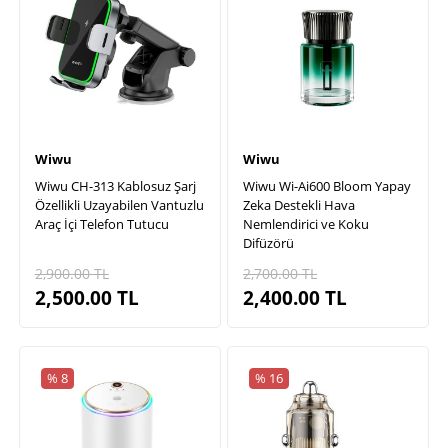
Wiwu
Wiwu
Wiwu CH-313 Kablosuz Şarj
Wiwu Wi-Ai600 Bloom Yapay
Özellikli Uzayabilen Vantuzlu
Zeka Destekli Hava
Araç İçi Telefon Tutucu
Nemlendirici ve Koku
Difüzörü
2,900.00
TL
2,700.00
TL
2,500.00
TL
2,400.00
TL
% 8
% 16