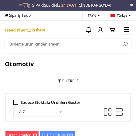
SİPARİŞLERİNİZ
24 SAAT
İÇİNDE KARGO'DA!
Sipariş Takibi
Yardım
Öd
TRY ₺
Türkçe
Otomotiv
FİLTRELE
Sadece Stoktaki Ürünleri Göster
A-Z
Fırsat Ürünleri
FİLTRELERİ KALDIR