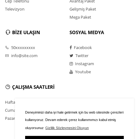
Cep Telefonu
Avantaj Paket
Televizyon
Gelişmiş Paket
Mega Paket
BİZE ULAŞIN
SOSYAL MEDYA
50xxxxxxxxx
Facebook
info@site.com
Twitter
Instagram
Youtube
ÇALIŞMA SAATLERİ
Hafta İçi : 9.00 - 18.30
Cumartesi : 11.00 - 16.00
Deneyiminizi daha iyi hale getirmek için bu web sitesinde çerezleri
Pazar : Kapalı
kullanıyoruz. Devam ederek çerez kullanımımızı kabul etmiş
oluyorsunuz
Gizlilik Sözleşmesini Okuyun