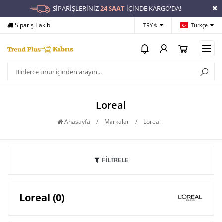
SİPARİŞLERİNİZ
24 SAAT
İÇİNDE KARGO'DA!
Sipariş Takibi
Yardım
Öd
TRY ₺
Türkçe
Loreal
Anasayfa
/
Markalar
/
Loreal
FİLTRELE
Loreal (0)